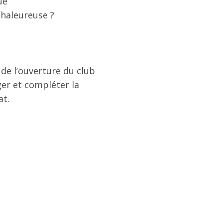
ue
chaleureuse ?
s de l’ouverture du club
ger et compléter la
at.