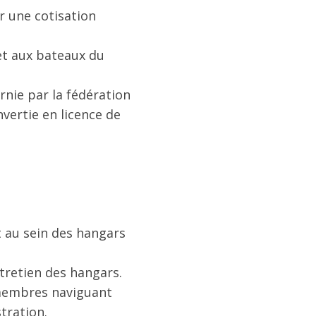
r une cotisation
 et aux bateaux du
rnie par la fédération
vertie en licence de
 au sein des hangars
ntretien des hangars.
x membres naviguant
tration.