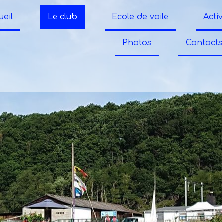
ueil
Le club
Ecole de voile
Activ
Photos
Contacts