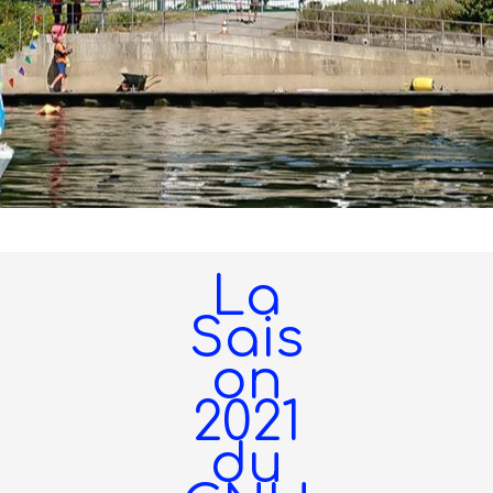
La
Sais
on
2021
du