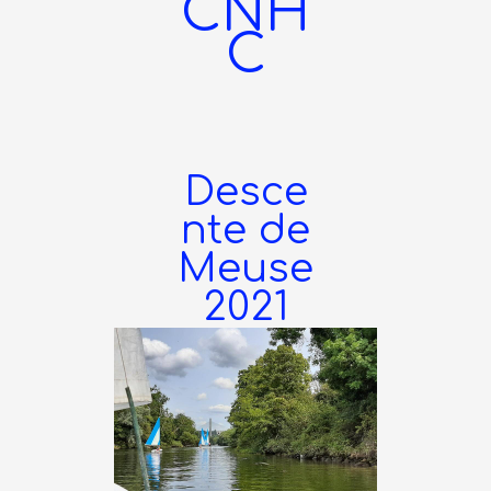
CNH
C
Desce
nte de
Meuse
2021