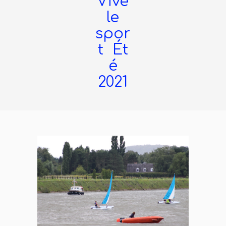
Vive
le
spor
t Ét
é
2021