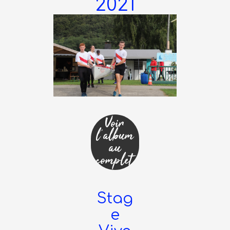
2021
Voir
l'album
au
complet
Stag
e