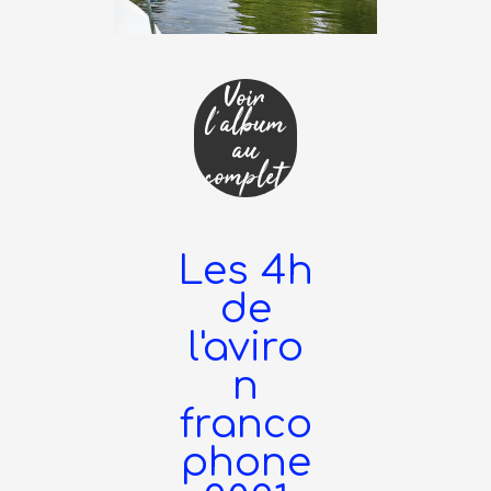
Voir
l'album
au
complet
Les 4h
de
l'aviro
n
franco
phone