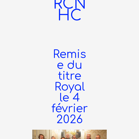
RCN
HC
Remis
e du
titre
Royal
le 4
février
2026