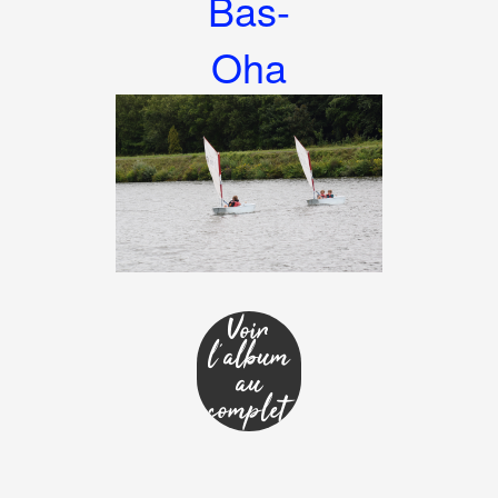
Bas-
Oha
Voir
l'album
au
complet