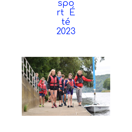
spo
rt É
té
2023