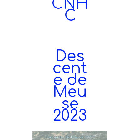
CNH
C
Des
cent
e de
Meu
se
2023