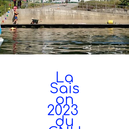
La
Sais
on
2023
du