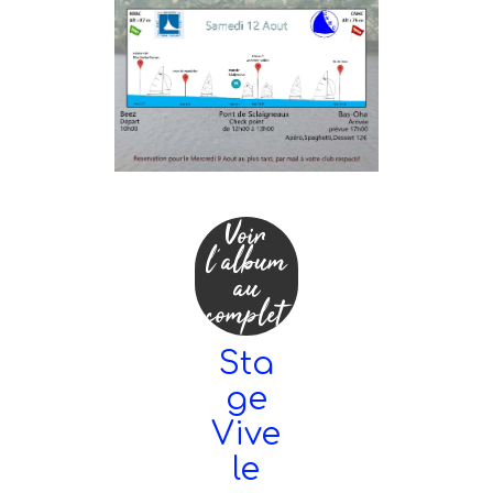
Voir
l'album
au
complet
Sta
ge
Vive
le