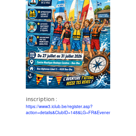
inscription :
https://www3.iclub.be/register.asp?
action=details&ClubID=148&LG=FR&EvenementID=155