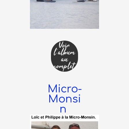
Voir
l'album
au
complet
Micro-
Monsi
n