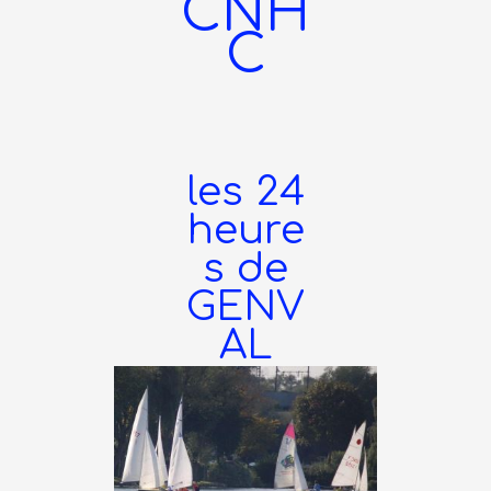
CNH
C
les 24
heure
s de
GENV
AL