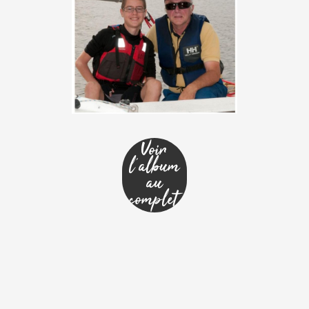
Voir
l'album
au
complet