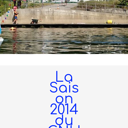
La
Sais
on
2014
du