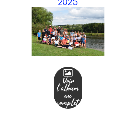
2025

Voir
l'album
au
complet