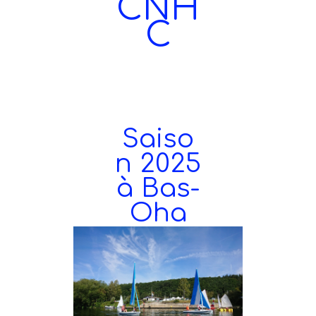
CNH
C
Saiso
n 2025
à Bas-
Oha