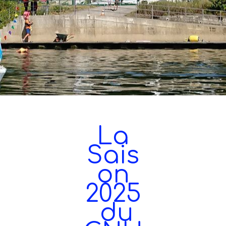
La
Sais
on
2025
du