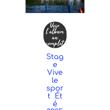
Voir
l'album
au
complet
Stag
e
Vive
le
spor
t Ét
é